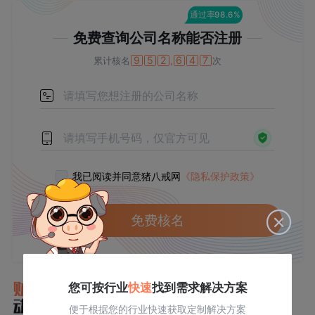
通过率98.6%
免费查询公司名称能否注册
9
5
2
6
4
7
累计核名
,
次
我已阅读并同意猪八戒网
《隐私保护政策》
免费核名
[资讯]
注册物流公司需要什么条件？
您可按行业
快速
找到需求解决方案
[百科]
建筑施工资质能否单独转让？
便于根据您的行业快速获取定制解决方案